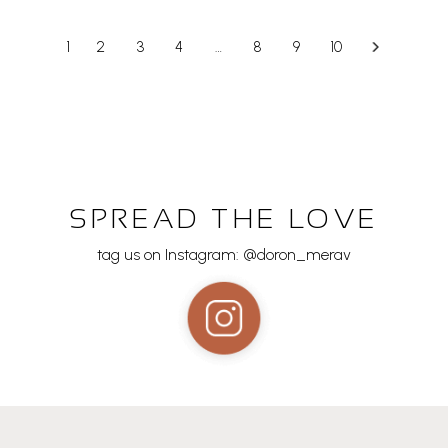
1
2
3
4
…
8
9
10
SPREAD THE LOVE
tag us on Instagram: @doron_merav