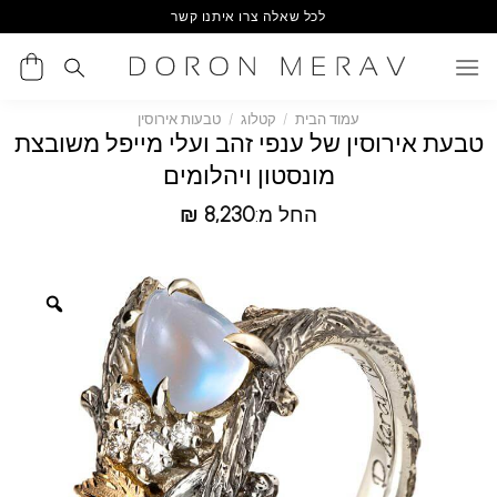
Ski
לכל שאלה צרו איתנו קשר
t
conten
עמוד הבית
/
קטלוג
/
טבעות אירוסין
טבעת אירוסין של ענפי זהב ועלי מייפל משובצת
מונסטון ויהלומים
החל מ:
8,230
₪