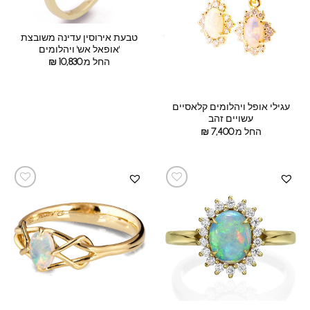
טבעת אירוסין עדינה משובצת
'אופאל אש' ויהלומים
החל מ:
10,830
₪
עגילי אופל ויהלומים קלאסיים
עשויים זהב
החל מ:
7,400
₪