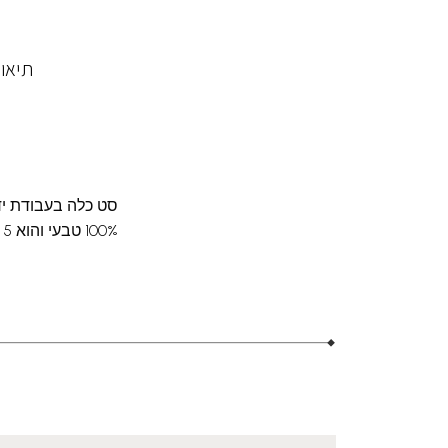
תיאו
סט כלה בעבודת יד
100% טבעי והוא 5 מ"מX7.5 מ"מ. היהלומים הם 100% טבעיים וקוטר 1.6 מ"מ..