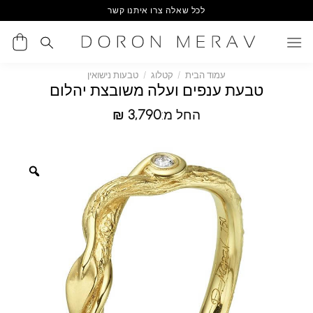
Ski
לכל שאלה צרו איתנו קשר
t
conten
עמוד הבית
/
קטלוג
/
טבעות נישואין
טבעת ענפים ועלה משובצת יהלום
החל מ:
3,790
₪