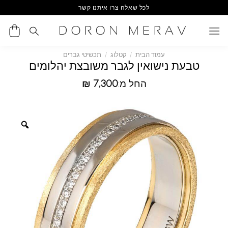
Ski
לכל שאלה צרו איתנו קשר
t
conten
עמוד הבית
/
קטלוג
/
תכשיטי גברים
טבעת נישואין לגבר משובצת יהלומים
החל מ:
7,300
₪