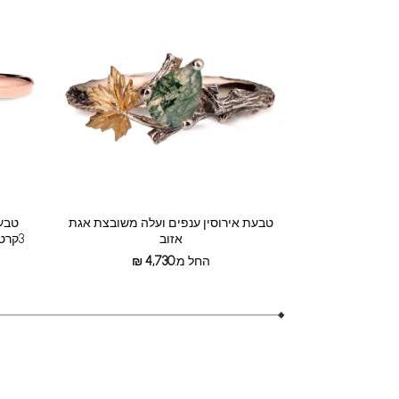
טבעת אירוסין ענפים ועלה משובצת אגת
טבעת
אזוב
3קרט עם שיבוץ חבוי של יהלומים קטנים
החל מ:
4,730
₪