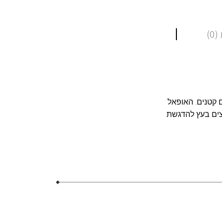
0)
 קטנים. האופאל
משחירים את החריצים בעץ להדגשת