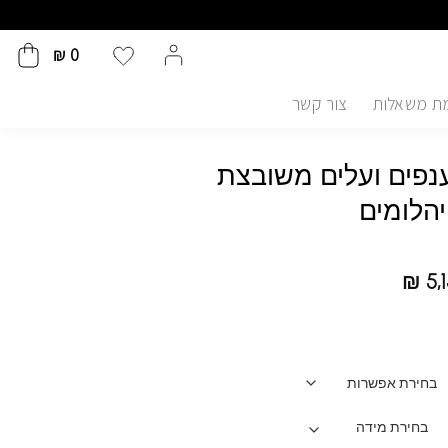
₪
0
ת משאלות
צור קשר
פים ועלים משובצת
יהלומים
₪
5,