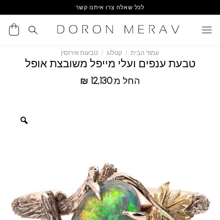
Ski
לכל שאלה צרו איתנו קשר
t
conten
עמוד הבית
/
קטלוג
/
טבעות אירוסין
טבעת ענפים ועלי מייפל משובצת אופל
החל מ:
12,130
₪