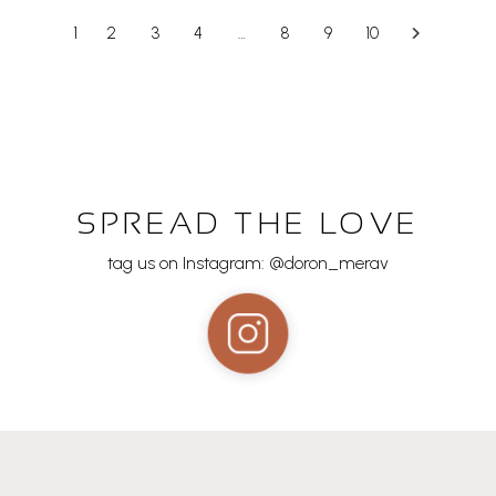
1
2
3
4
…
8
9
10
SPREAD THE LOVE
tag us on Instagram: @doron_merav