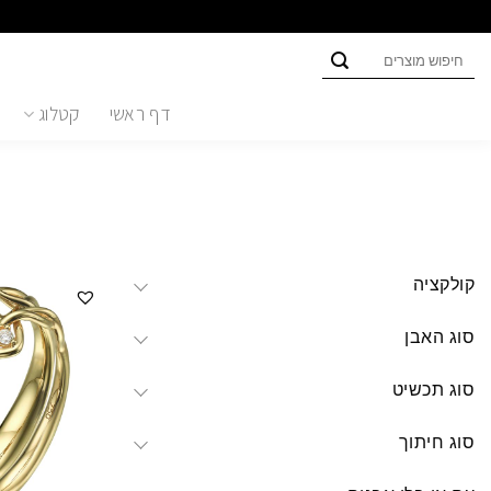
Ski
t
חיפוש
conten
עבור:
דף ראשי
קטלוג
קולקציה
סוג האבן
סוג תכשיט
סוג חיתוך