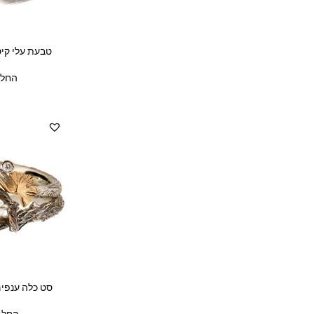
טבעת עלי קי
החל 
סט כלה ענפים