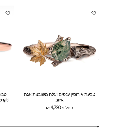
טבעת אירוסין ענפים ועלה משובצת אגת
טבעת
אזוב
3קרט עם שיבוץ חבוי של יהלומים קטנים
החל מ:
4,730
₪