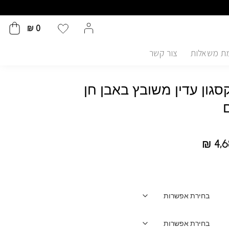
₪
0
ת משאלות
צור קשר
קסגון עדין משובץ באבן חן
ם
₪
4,6