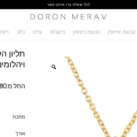
לכל שאלה צרו איתנו קשר
טבעות אירוסין
טבעות נישואין
ביקורות
עלינו
בלוג
רשימ
תליון ה
ויהלומי
החל מ:
80
מתכת
אורך