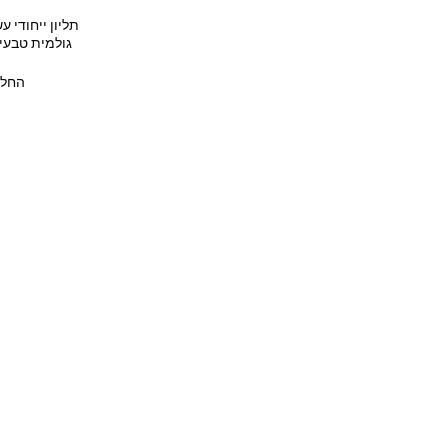
תליון ייחודי ע
גולמית טבעי
ק
החל 