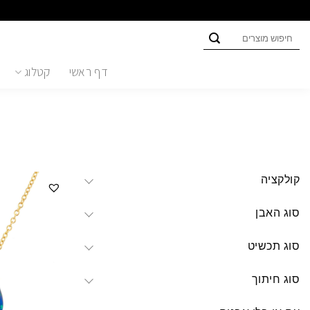
Ski
t
חיפוש
conten
עבור:
דף ראשי
קטלוג
קולקציה
סוג האבן
סוג תכשיט
סוג חיתוך