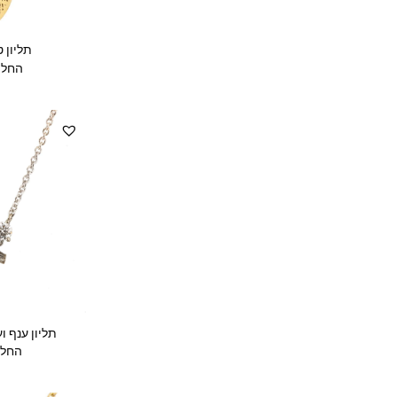
תליון 
החל 
תליון ענף ו
החל 