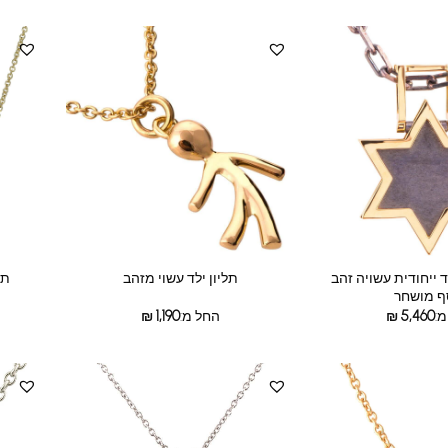
 ייחודית עשויה זהב
תליון ילד עשוי מזהב
תל
ף מושחר
:
5,460
₪
החל מ:
1,190
₪