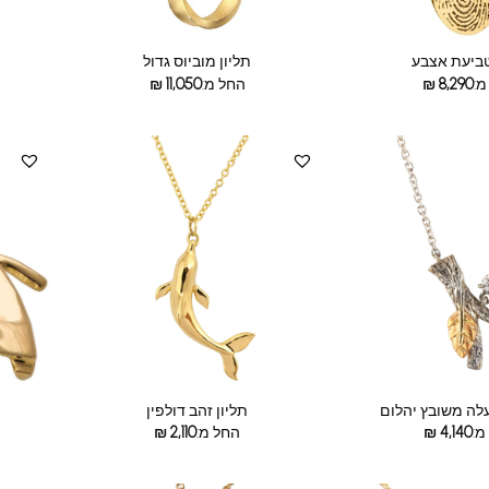
טביעת אצבע
תליון מוביוס גדול
מ:
8,290
₪
החל מ:
11,050
₪
עלה משובץ יהלום
תליון זהב דולפין
מ:
4,140
₪
החל מ:
2,110
₪