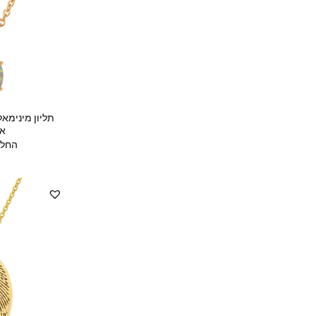
תליון מינימא
או
החל 