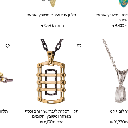
ליסטי משובץ אופאל
תליון ענף ועלים משובץ אופאל
שחור
מ:
8,430
₪
החל מ:
3,530
₪
תליון דסקית לגבר עשוי זהב וכסף
יהלום גולמי
תליון
מושחר ומשובץ יהלומים
:
16,270
₪
החל מ:
6,100
₪