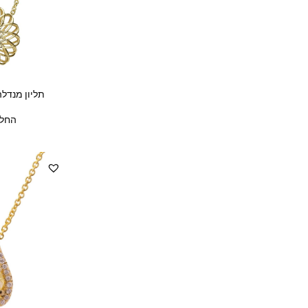
תליון מנדלה
החל 