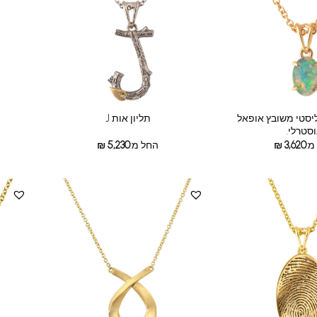
ליסטי משובץ אופאל
תליון אות J
סטרלי.
מ:
3,620
₪
החל מ:
5,230
₪