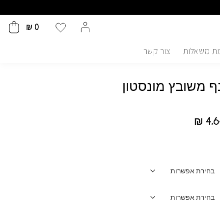
₪
0
ת משאלות
צור קשר
נף משובץ מונסטון
₪
4,6