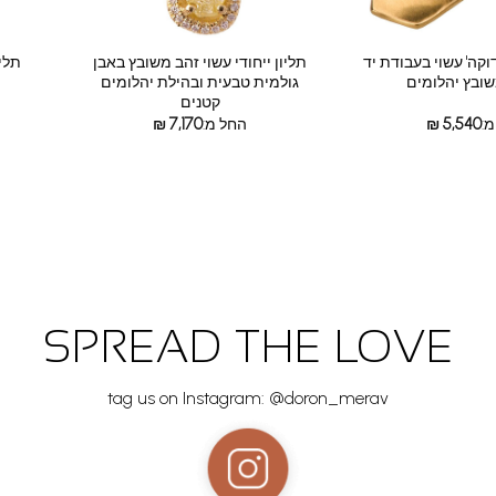
וקה' עשוי בעבודת יד
תליון ייחודי עשוי זהב משובץ באבן
תליו
שובץ יהלומים
גולמית טבעית ובהילת יהלומים
קטנים
:
5,540
₪
החל מ:
7,170
₪
SPREAD THE LOVE
tag us on Instagram: @doron_merav