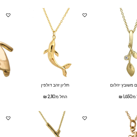
ם משובץ יהלום
תליון זהב דולפין
מ:
1,650
₪
החל מ:
2,110
₪