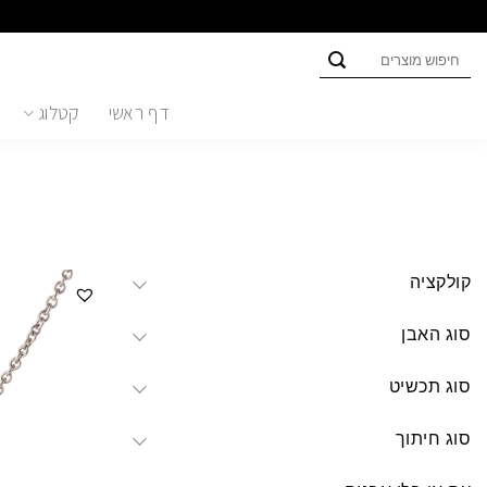
Ski
t
חיפוש
conten
עבור:
דף ראשי
קטלוג
קולקציה
סוג האבן
סוג תכשיט
סוג חיתוך