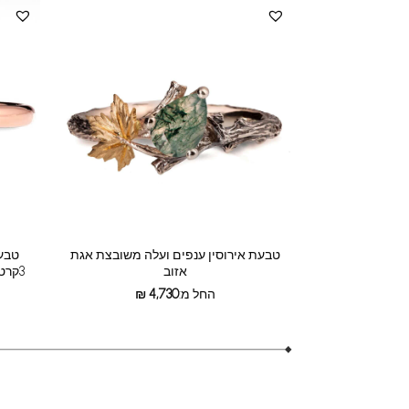
טבעת אירוסין ענפים ועלה משובצת אגת
טבעת
אזוב
3קרט עם שיבוץ חבוי של יהלומים קטנים
החל מ:
4,730
₪