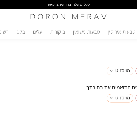
לכל שאלה צרו איתנו קשר
טבעות אירוסין
טבעות נישואין
ביקורות
עלינו
בלוג
רשימ
×
מויסניט
ים התואמים את בחירתך.
×
מויסניט