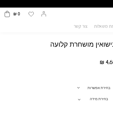
₪
0
ת משאלות
צור קשר
שואין מושחרת קלועה
₪
4,6