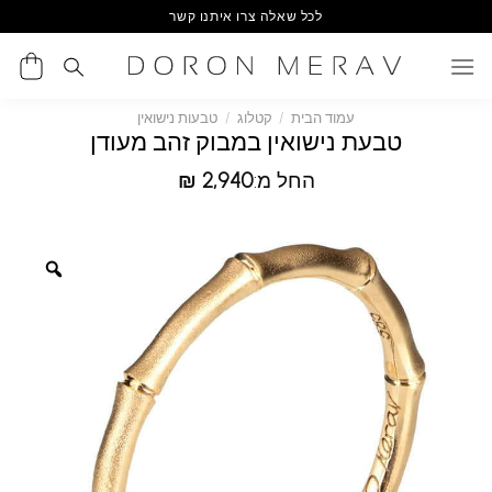
Ski
לכל שאלה צרו איתנו קשר
t
conten
עמוד הבית
/
קטלוג
/
טבעות נישואין
טבעת נישואין במבוק זהב מעודן
החל מ:
2,940
₪