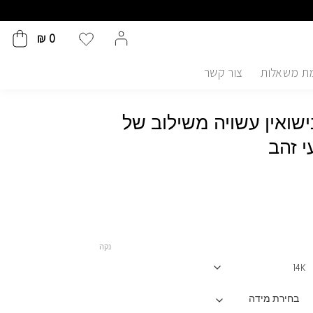
₪
0
ת משאלות
צור קשר
שואין עשויה משילוב של
י זהב
נקה