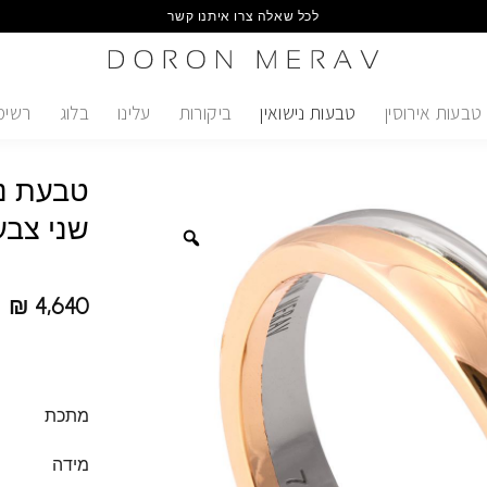
לכל שאלה צרו איתנו קשר
טבעות אירוסין
טבעות נישואין
ביקורות
עלינו
בלוג
רשימ
טבעת ני
שני צבע
₪
4,640
מתכת
מידה