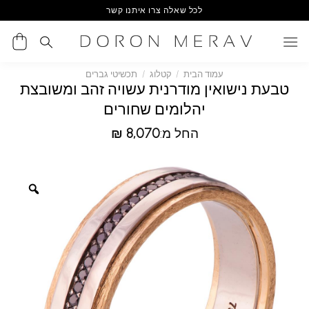
Ski
לכל שאלה צרו איתנו קשר
t
conten
עמוד הבית
/
קטלוג
/
תכשיטי גברים
טבעת נישואין מודרנית עשויה זהב ומשובצת
יהלומים שחורים
החל מ:
8,070
₪