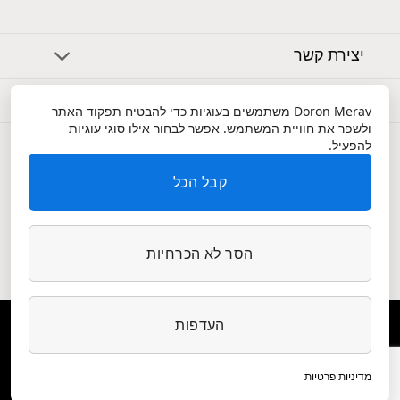
יצירת קשר
אודות
Doron Merav
משתמשים בעוגיות כדי להבטיח תפקוד האתר
ולשפר את חוויית המשתמש. אפשר לבחור אילו סוגי עוגיות
שירות לקוחות
להפעיל.
קבל הכל
הסר לא הכרחיות
העדפות
הצהרת נגישות
|
תנאי שימוש ופרטיות
מדיניות פרטיות
© 2022 כל הזכויות שמורות לסטודיו דורון מירב | פיתוח: AXIOM