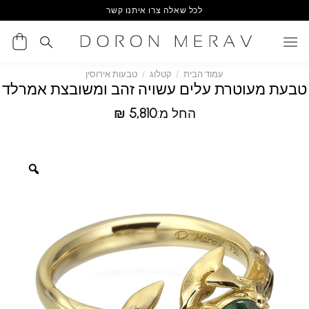
Ski
לכל שאלה צרו איתנו קשר
t
conten
עמוד הבית
/
קטלוג
/
טבעות אירוסין
טבעת מעוטרת עלים עשויה זהב ומשובצת אמרלד
החל מ:
5,810
₪