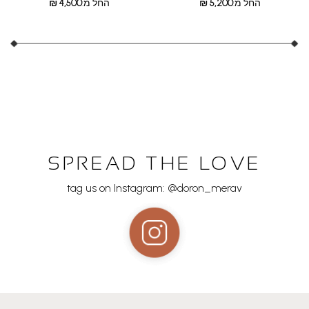
החל מ:
5,200
₪
החל מ:
4,500
₪
SPREAD THE LOVE
tag us on Instagram: @doron_merav