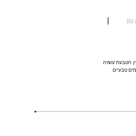
0)
ן. הטבעת עשויה
 בגודל 5 מ"מ * 3 מ"מ ושני יהלומים טבעיים