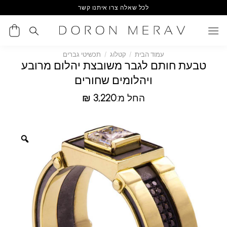
Ski
לכל שאלה צרו איתנו קשר
t
conten
עמוד הבית
/
קטלוג
/
תכשיטי גברים
טבעת חותם לגבר משובצת יהלום מרובע
ויהלומים שחורים
החל מ:
3,220
₪