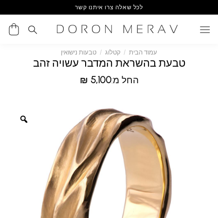
Ski
לכל שאלה צרו איתנו קשר
t
conten
עמוד הבית
/
קטלוג
/
טבעות נישואין
טבעת בהשראת המדבר עשויה זהב
החל מ:
5,100
₪