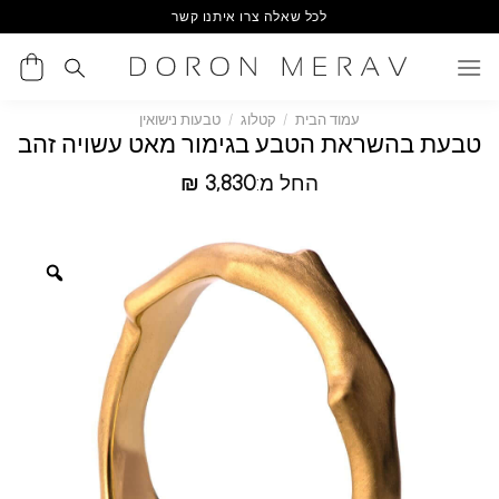
Ski
לכל שאלה צרו איתנו קשר
t
conten
עמוד הבית
/
קטלוג
/
טבעות נישואין
טבעת בהשראת הטבע בגימור מאט עשויה זהב
החל מ:
3,830
₪