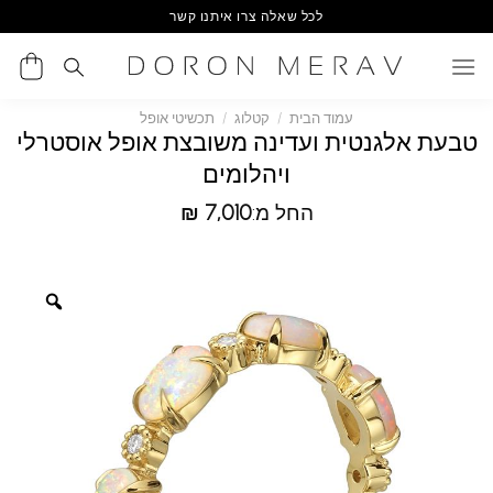
Ski
לכל שאלה צרו איתנו קשר
t
conten
עמוד הבית
/
קטלוג
/
תכשיטי אופל
טבעת אלגנטית ועדינה משובצת אופל אוסטרלי
ויהלומים
החל מ:
7,010
₪