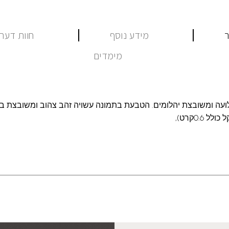
ר
מידע נוסף
חוות דעת (
מימדים
0.6קרט),