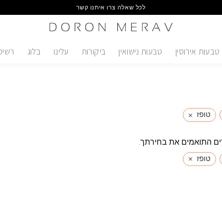
לכל שאלה צרו איתנו קשר
טבעות אירוסין
טבעות נישואין
ביקורות
עלינו
בלוג
רשימ
×
טופז
ים התואמים את בחירתך.
×
טופז