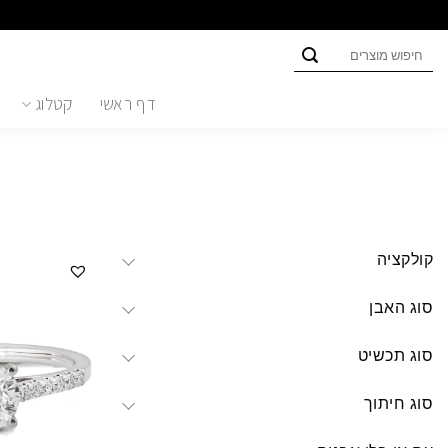
Ski
t
חיפוש
conten
עבור:
דף ראשי
קטלוג
קולקציה
סוג האבן
סוג תכשיט
סוג חיתוך