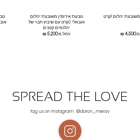
טבעת אירוסין משובצת יהלום
טבע
ובצת יהלום 1קרט
אובאלי 2קרט עם שיבוץ חבוי של
יהלומים קטנים
:
4,500
₪
החל מ:
5,200
₪
SPREAD THE LOVE
tag us on Instagram: @doron_merav