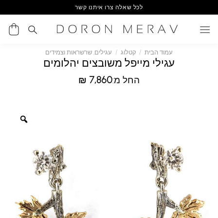
Ski
לכל שאלה צרו איתנו קשר
t
conten
עמוד הבית
/
קטלוג
/
עגילים, שרשראות וצמידים
עגילי מייפל משובצים יהלומים
החל מ:
7,860
₪