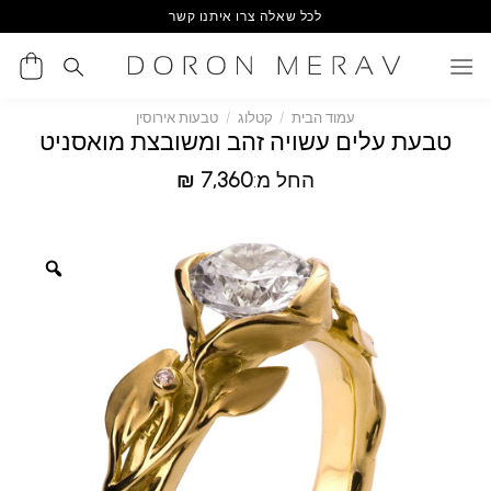
Ski
לכל שאלה צרו איתנו קשר
t
conten
עמוד הבית
/
קטלוג
/
טבעות אירוסין
טבעת עלים עשויה זהב ומשובצת מואסניט
החל מ:
7,360
₪