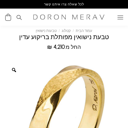
Ski
לכל שאלה צרו איתנו קשר
t
conten
עמוד הבית
/
קטלוג
/
טבעות נישואין
טבעת נישואין מפותלת בריקוע עדין
החל מ:
4,210
₪