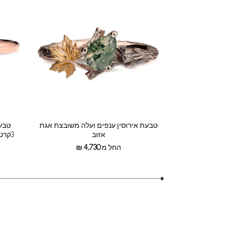
טבעת אירוסין ענפים ועלה משובצת אגת
טבעת
אזוב
3קרט עם שיבוץ חבוי של יהלומים קטנים
החל מ:
4,730
₪