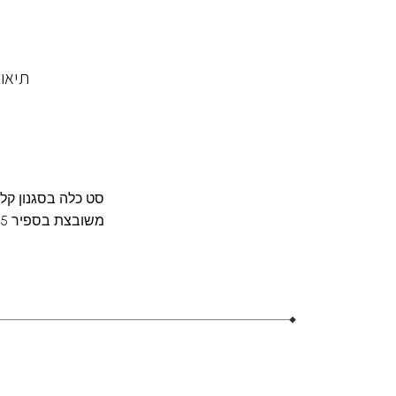
תיאו
סט כלה בסגנון קלט
משובצת בספיר 5 מ"מ. שימו לב שהספיר היא אבן טבעית והגוון עשוי להשתנות מהתמונות