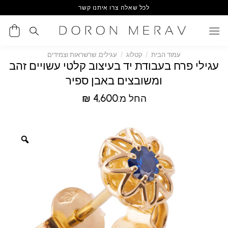
Ski
לכל שאלה צרו איתנו קשר
t
conten
עמוד הבית
/
קטלוג
/
עגילים, שרשראות וצמידים
עגילי פרח בעבודת יד בעיצוב קלטי עשויים זהב
ומשובצים באבן ספיר
החל מ:
4,600
₪