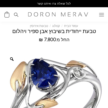
Ski
לכל שאלה צרו איתנו קשר
t
conten
עמוד הבית
/
קטלוג
/
טבעות אירוסין
טבעת ייחודית בשיבוץ אבן ספיר ויהלום
החל מ:
7,800
₪