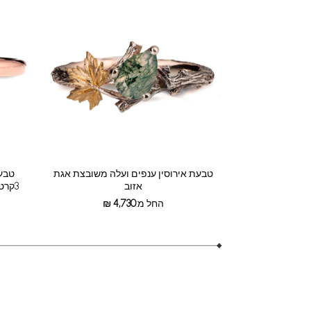
טבעת אירוסין ענפים ועלה משובצת אגת
טבעת
אזוב
3קרט עם שיבוץ חבוי של יהלומים קטנים
החל מ:
4,730
₪