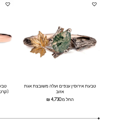
טבעת אירוסין ענפים ועלה משובצת אגת
טבעת
אזוב
3קרט עם שיבוץ חבוי של יהלומים קטנים
החל מ:
4,730
₪