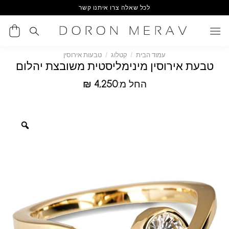
Ski
לכל שאלה צרו איתנו קשר
t
conten
עמוד הבית
/
קטלוג
/
טבעות אירוסין
טבעת אירוסין מינימליסטית משובצת יהלום
החל מ:
4,250
₪