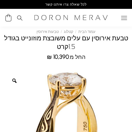
Ski
לכל שאלה צרו איתנו קשר
t
conten
עמוד הבית
/
קטלוג
/
טבעות אירוסין
טבעת אירוסין עם עלים משובצת מוזונייט בגודל
1.5קרט
החל מ:
10,390
₪