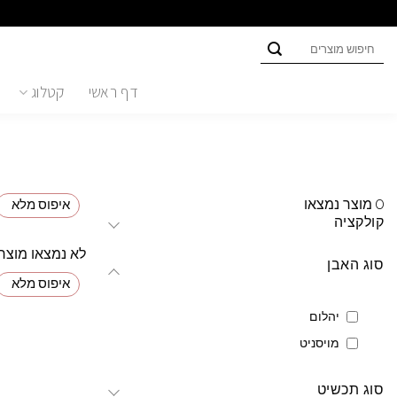
Ski
t
חיפוש
conten
עבור:
דף ראשי
קטלוג
0
מוצר נמצאו
איפוס מלא
קולקציה
לא נמצאו מוצר
סוג האבן
איפוס מלא
יהלום
מויסניט
סוג תכשיט